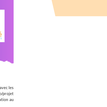
avec les
p/projet
ation au