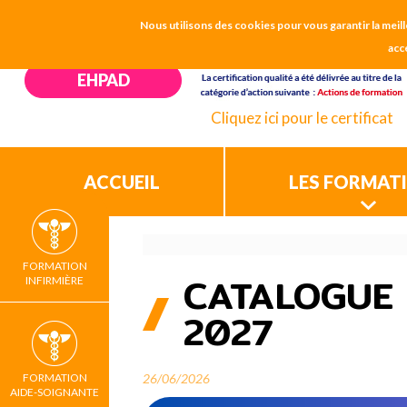
Nous utilisons des cookies pour vous garantir la meill
CH CHARTRES
acc
EHPAD
Cliquez ici pour le certificat
ACCUEIL
LES FORMAT
FORMATION
CATALOGUE 
INFIRMIÈRE
FIL
2027
D'ARIANE
26/06/2026
FORMATION
AIDE-SOIGNANTE