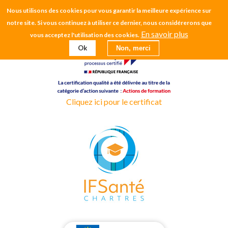
Aller
Nous utilisons des cookies pour vous garantir la meilleure expérience sur
CH CHARTRES
au
notre site. Si vous continuez à utiliser ce dernier, nous considérerons que
contenu
En savoir plus
vous acceptez l'utilisation des cookies.
EHPAD
principal
Ok
Non, merci
Cliquez ici pour le certificat