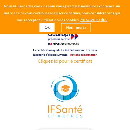
Aller
Nous utilisons des cookies pour vous garantir la meilleure expérience sur
CH CHARTRES
au
notre site. Si vous continuez à utiliser ce dernier, nous considérerons que
contenu
En savoir plus
vous acceptez l'utilisation des cookies.
EHPAD
principal
Ok
Non, merci
Cliquez ici pour le certificat