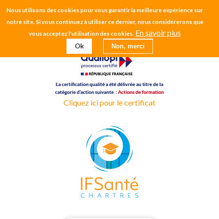
Aller
Nous utilisons des cookies pour vous garantir la meilleure expérience sur
CH CHARTRES
au
notre site. Si vous continuez à utiliser ce dernier, nous considérerons que
contenu
En savoir plus
vous acceptez l'utilisation des cookies.
EHPAD
principal
Ok
Non, merci
Cliquez ici pour le certificat