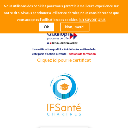
Aller
Nous utilisons des cookies pour vous garantir la meilleure expérience sur
CH CHARTRES
au
notre site. Si vous continuez à utiliser ce dernier, nous considérerons que
contenu
En savoir plus
vous acceptez l'utilisation des cookies.
EHPAD
principal
Ok
Non, merci
Cliquez ici pour le certificat