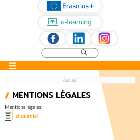
Accueil
MENTIONS LÉGALES
FIL
D'ARIANE
Mentions légales:
cliquez ici